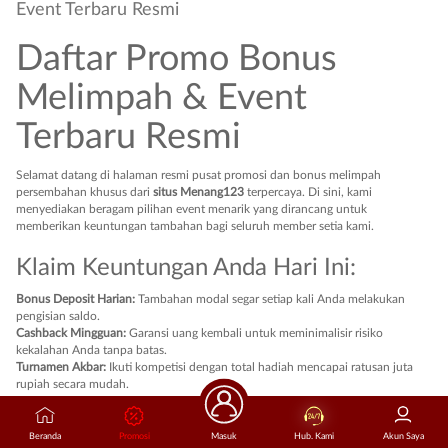
Event Terbaru Resmi
Daftar Promo Bonus
Melimpah & Event
Terbaru Resmi
Selamat datang di halaman resmi pusat promosi dan bonus melimpah
persembahan khusus dari
situs Menang123
terpercaya. Di sini, kami
menyediakan beragam pilihan event menarik yang dirancang untuk
memberikan keuntungan tambahan bagi seluruh member setia kami.
Klaim Keuntungan Anda Hari Ini:
Bonus Deposit Harian:
Tambahan modal segar setiap kali Anda melakukan
pengisian saldo.
Cashback Mingguan:
Garansi uang kembali untuk meminimalisir risiko
kekalahan Anda tanpa batas.
Turnamen Akbar:
Ikuti kompetisi dengan total hadiah mencapai ratusan juta
rupiah secara mudah.
Setiap promosi dirancang dengan syarat yang sangat bersahabat. Akses
Menang123 link
alternatif sekarang, manfaatkan setiap promo yang tersedia,
dan perbesar peluang menang Anda hari ini juga.
Beranda
Promosi
Masuk
Hub. Kami
Akun Saya