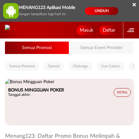
×
MENANG123 Aplikasi Mobile
UNDUH
Jangan tampilkan lagi hari ini
Masuk
Daftar
Semua Promosi
Semua Event Provider
Semua Promosi
Spesial
Olahraga
Live Casino
Slo
BONUS MINGGUAN POKER
DETAIL
Tanggal akhir:
-
Menang123: Daftar Promo Bonus Melimpah &