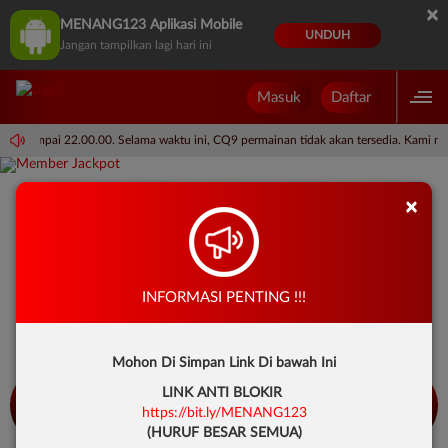
×
MENANG123 Aplikasi Mobile
UNDUH
Jangan tampilkan lagi hari ini
Masuk
Daftar
5.26 sampai 22.00.00. Selama waktu ini, CQ9 permainan tidak akan tersedia. Kami 
×
INFORMASI PENTING !!!
JACKPOT
PLAY
Mohon Di Simpan Link Di bawah Ini
LINK ANTI BLOKIR
IDR
12,736,588,594
https://bit.ly/MENANG123
(HURUF BESAR SEMUA)