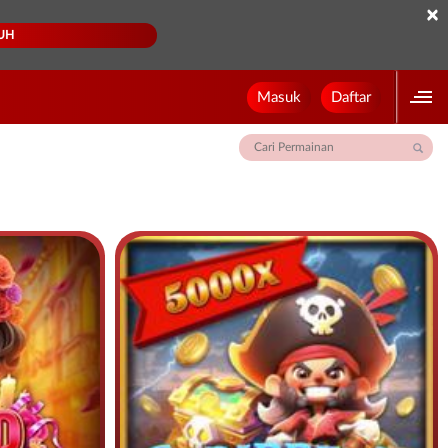
×
UH
Masuk
Daftar