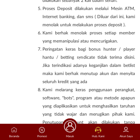
dilakukan sebanyak 2 kali dalam sehari.
Proses Deposit dilakukan melalui Mesin ATM,
Internet banking, dan sms ( Diluar dari ini, kami
menolak untuk melakukan proses deposit ).
Kami berhak menolak proses setiap member
yang memanipulasi atau mencurigakan.
Peringatan keras bagi bonus hunter / player
hantu / betting syndicate tidak terima disini.
Jika terindikasi adanya keganjilan dalam betlist
maka kami berhak menutup akun dan menyita
seluruh kredit yang ada
Kami melarang keras penggunaan perangkat,
software, "bots", program atau metode apapun
yang diaplikasikan untuk menghasilkan taruhan
yang tidak wajar dan merugikan pihak kami.
Penutupan account akan dilakukan tanpa
adanya pemberitahuan terlebih dahulu dan
Beranda
Promosi
Masuk
Hub. Kami
Akun Saya
semua kemenangan dari taruhan yang dilakukan