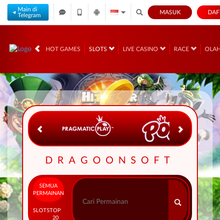
Main di
MASUK
DAF
Telegram
IDR
12,674,692,
HOT GAMES
SLOTS
LIVE CASINO
RACE
OLA
DRAGOONSOFT
SEMUA
PERMAINAN
SLOTS
TOP
20