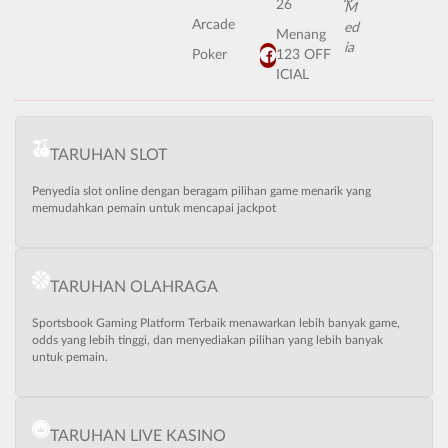
26
Arcade
Menang
Poker
123 OFF
ICIAL
TARUHAN SLOT
Penyedia slot online dengan beragam pilihan game menarik yang
memudahkan pemain untuk mencapai jackpot
TARUHAN OLAHRAGA
Sportsbook Gaming Platform Terbaik menawarkan lebih banyak game,
odds yang lebih tinggi, dan menyediakan pilihan yang lebih banyak
untuk pemain.
TARUHAN LIVE KASINO