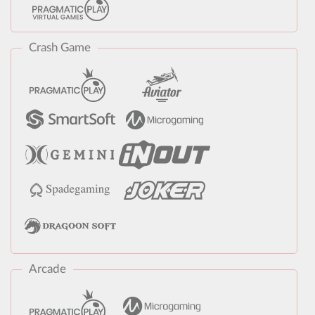
Crash Game
Arcade