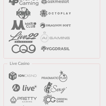
Live Casino