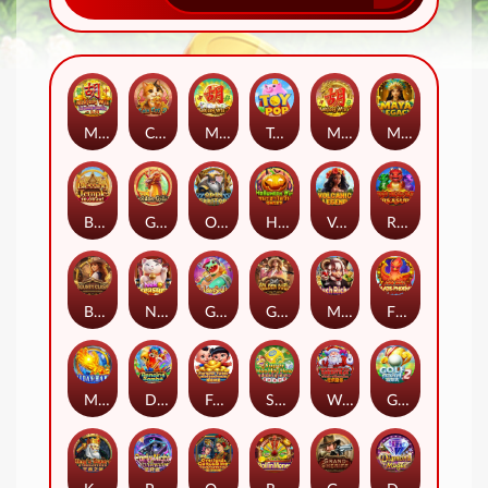
Mahjong Win
Coin Cat 2
Mahjong Win 2
Toy Pop
Mahjong Win 3
Maya Legacy
Blessing Temple
Golden Qilin
Odin Territory
Halloween Win
Volcanic Legend
Red Dragon’s Treasure
Bounty Clash
Neko Treasures
Golden Snake
Golden Duel
Much Richer
Fire Ball Blaze Phoenix
Midas Hand
Dancing Samba
Fortune Twins
Super Hoo Hey How
Wonderful Christmas
Golf 2