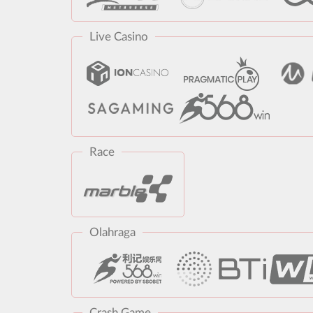
Live Casino
Race
Olahraga
Crash Game