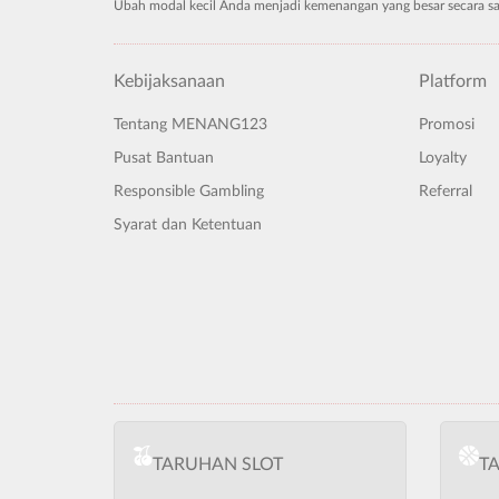
Ubah modal kecil Anda menjadi kemenangan yang besar secara sa
Kebijaksanaan
Platform
Tentang MENANG123
Promosi
Pusat Bantuan
Loyalty
Responsible Gambling
Referral
Syarat dan Ketentuan
TARUHAN SLOT
T