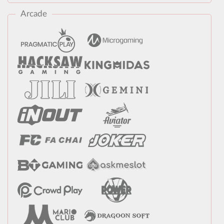
Arcade