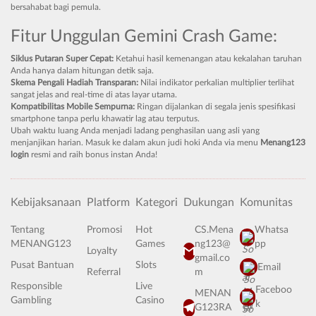
bersahabat bagi pemula.
Fitur Unggulan Gemini Crash Game:
Siklus Putaran Super Cepat:
Ketahui hasil kemenangan atau kekalahan taruhan
Anda hanya dalam hitungan detik saja.
Skema Pengali Hadiah Transparan:
Nilai indikator perkalian multiplier terlihat
sangat jelas and real-time di atas layar utama.
Kompatibilitas Mobile Sempurna:
Ringan dijalankan di segala jenis spesifikasi
smartphone tanpa perlu khawatir lag atau terputus.
Ubah waktu luang Anda menjadi ladang penghasilan uang asli yang
menjanjikan harian. Masuk ke dalam akun judi hoki Anda via menu
Menang123
login
resmi and raih bonus instan Anda!
Kebijaksanaan
Platform
Kategori
Dukungan
Komunitas
Tentang
Promosi
Hot
CS.Mena
Whatsa
MENANG123
Games
ng123@
pp
Loyalty
gmail.co
Pusat Bantuan
Slots
Email
Referral
m
Responsible
Live
Faceboo
MENAN
Gambling
Casino
k
G123RA