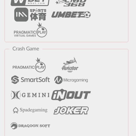
Crash Game