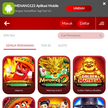
×
MENANG123 Aplikasi Mobile
UNDUH
Jangan tampilkan lagi hari ini
Masuk
Daftar
ION Slot
SEMUA PERMAINAN
TOP 20
SLOTS
RTP
95%
RTP
97%
RTP
98%
Jalapeno
MahJong Gold 2
Golden Maitreya Buddha