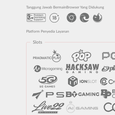
Tanggung Jawab Bermain
Browser Yang Didukung
Platform Penyedia Layanan
Slots