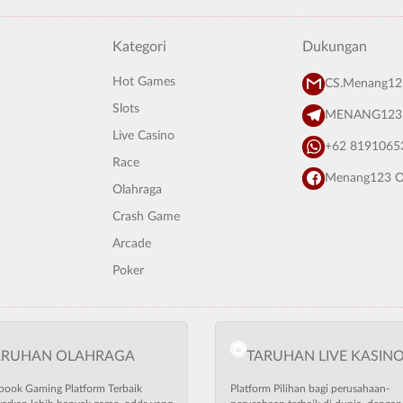
Kategori
Dukungan
Hot Games
CS.Menang12
Slots
MENANG123
Live Casino
+62 8191065
Race
Menang123 O
Olahraga
Crash Game
Arcade
Poker
ARUHAN OLAHRAGA
TARUHAN LIVE KASIN
book Gaming Platform Terbaik
Platform Pilihan bagi perusahaan-