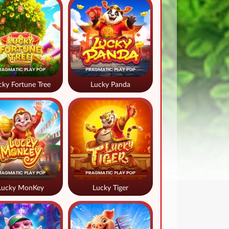
cky Fortune Tree
Lucky Panda
Lucky MonKey
Lucky Tiger