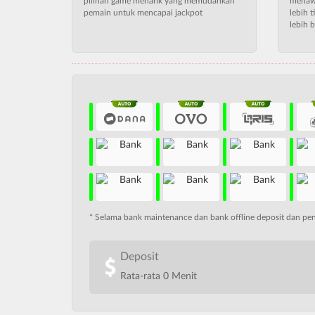
pilihan game menarik yang memudahkan
menawa
pemain untuk mencapai jackpot
lebih 
lebih 
* Selama bank maintenance dan bank offline deposit dan pen
Deposit
Rata-rata 0 Menit