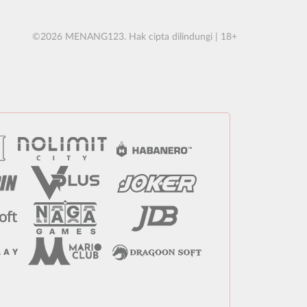
©2026 MENANG123. Hak cipta dilindungi | 18+