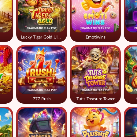
e
Lucky Tiger Gold Ultimate
Emotiwins
g
777 Rush
Tut's Treasure Tower