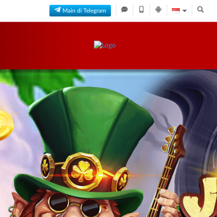
Main di Telegram