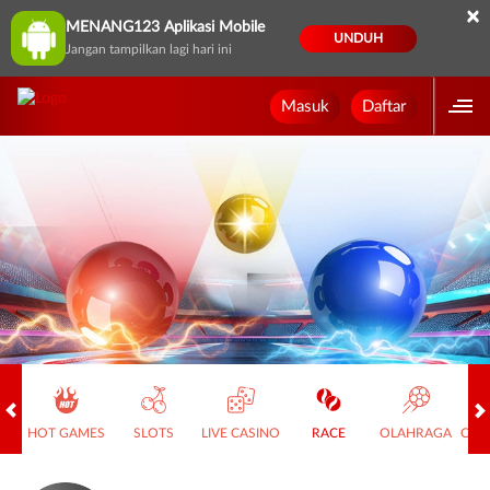
×
MENANG123 Aplikasi Mobile
UNDUH
Jangan tampilkan lagi hari ini
Masuk
Daftar
HOT GAMES
SLOTS
LIVE CASINO
RACE
OLAHRAGA
CRA