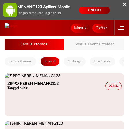
×
MENANG123 Aplikasi Mobile
UNDUH
Jangan tampilkan lagi hari ini
Masuk
Daftar
Semua Promosi
Semua Event Provider
Semua Promosi
Spesial
Olahraga
Live Casino
Slo
ZIPPO KEREN MENANG123
DETAIL
Tanggal akhir:
-