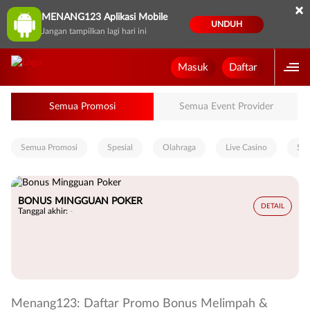
×
MENANG123 Aplikasi Mobile
UNDUH
Jangan tampilkan lagi hari ini
Masuk
Daftar
Semua Promosi
Semua Event Provider
Semua Promosi
Spesial
Olahraga
Live Casino
Slo
BONUS MINGGUAN POKER
DETAIL
Tanggal akhir:
-
Menang123: Daftar Promo Bonus Melimpah &