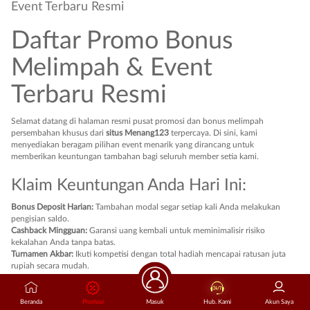
Event Terbaru Resmi
Daftar Promo Bonus
Melimpah & Event
Terbaru Resmi
Selamat datang di halaman resmi pusat promosi dan bonus melimpah
persembahan khusus dari
situs Menang123
terpercaya. Di sini, kami
menyediakan beragam pilihan event menarik yang dirancang untuk
memberikan keuntungan tambahan bagi seluruh member setia kami.
Klaim Keuntungan Anda Hari Ini:
Bonus Deposit Harian:
Tambahan modal segar setiap kali Anda melakukan
pengisian saldo.
Cashback Mingguan:
Garansi uang kembali untuk meminimalisir risiko
kekalahan Anda tanpa batas.
Turnamen Akbar:
Ikuti kompetisi dengan total hadiah mencapai ratusan juta
rupiah secara mudah.
Setiap promosi dirancang dengan syarat yang sangat bersahabat. Akses
Menang123 link
alternatif sekarang, manfaatkan setiap promo yang tersedia,
dan perbesar peluang menang Anda hari ini juga.
Beranda
Promosi
Masuk
Hub. Kami
Akun Saya