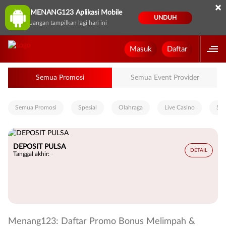
×
MENANG123 Aplikasi Mobile
UNDUH
Jangan tampilkan lagi hari ini
Masuk
Daftar
Semua Promosi
Semua Event Provider
Semua Promosi
Spesial
Olahraga
Live Casino
Slo
DEPOSIT PULSA
DETAIL
Tanggal akhir:
-
Menang123: Daftar Promo Bonus Melimpah &