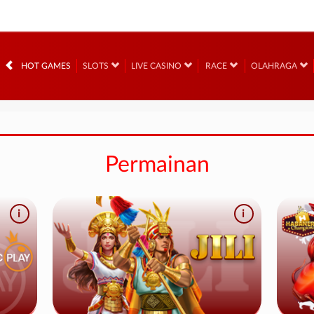
HOT GAMES
SLOTS
LIVE CASINO
RACE
OLAHRAGA
Permainan
i
i