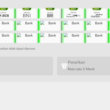
arikan tidak dapat diproses
Penarikan
Rata-rata 5 Menit