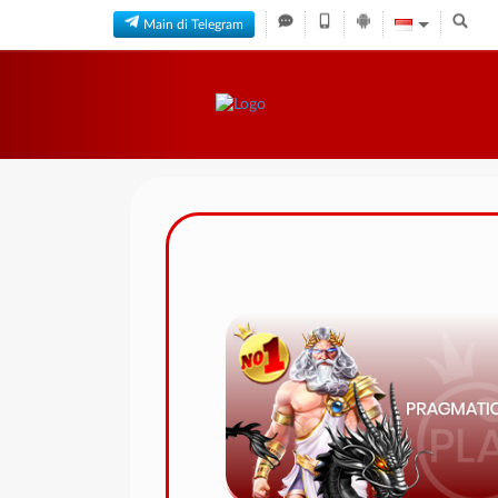
Main di Telegram