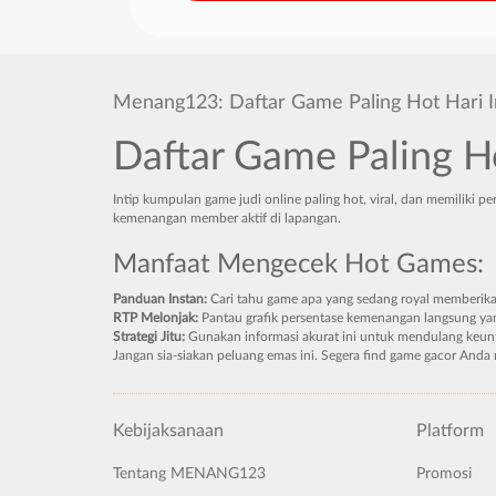
Menang123: Daftar Game Paling Hot Hari 
Daftar Game Paling H
Intip kumpulan game judi online paling hot, viral, dan memiliki pe
kemenangan member aktif di lapangan.
Manfaat Mengecek Hot Games:
Panduan Instan:
Cari tahu game apa yang sedang royal memberika
RTP Melonjak:
Pantau grafik persentase kemenangan langsung ya
Strategi Jitu:
Gunakan informasi akurat ini untuk mendulang keun
Jangan sia-siakan peluang emas ini. Segera find game gacor Anda
Kebijaksanaan
Platform
Tentang MENANG123
Promosi