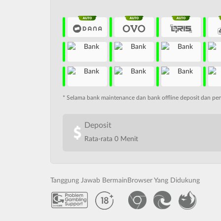
* Selama bank maintenance dan bank offline deposit dan pen
Deposit
Rata-rata 0 Menit
Tanggung Jawab Bermain
Browser Yang Didukung