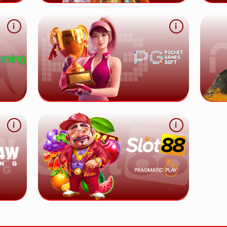
i
i
i
i