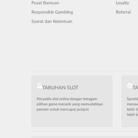
Pusat Bantuan
Loyalty
Responsible Gambling
Referral
Syarat dan Ketentuan
TARUHAN SLOT
T
Penyedia slot online dengan beragam
Sports
pilihan game menarik yang memudahkan
menawa
pemain untuk mencapai jackpot
lebih 
lebih 