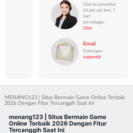
Chat ke penasihat
24 jam per hari, 7
hari
per minggu. -
Chat
Email
Dukungan:
support@
MENANG123 | Situs Bermain Game Online Terbaik
2026 Dengan Fitur Tercanggih Saat Ini
menang123 | Situs Bermain Game
Online Terbaik 2026 Dengan Fitur
Tercanggih Saat Ini