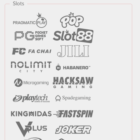
Slots