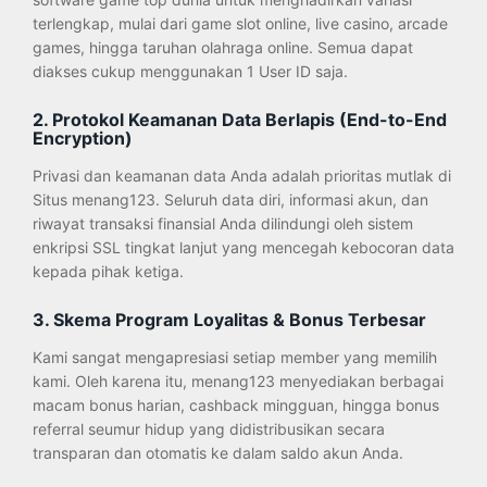
terlengkap, mulai dari game slot online, live casino, arcade
games, hingga taruhan olahraga online. Semua dapat
diakses cukup menggunakan 1 User ID saja.
2. Protokol Keamanan Data Berlapis (End-to-End
Encryption)
Privasi dan keamanan data Anda adalah prioritas mutlak di
Situs menang123. Seluruh data diri, informasi akun, dan
riwayat transaksi finansial Anda dilindungi oleh sistem
enkripsi SSL tingkat lanjut yang mencegah kebocoran data
kepada pihak ketiga.
3. Skema Program Loyalitas & Bonus Terbesar
Kami sangat mengapresiasi setiap member yang memilih
kami. Oleh karena itu, menang123 menyediakan berbagai
macam bonus harian, cashback mingguan, hingga bonus
referral seumur hidup yang didistribusikan secara
transparan dan otomatis ke dalam saldo akun Anda.