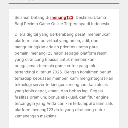
Selamat Datang di
menang123
: Destinasi Utama
Bagi Pecinta Game Online Terpercaya di Indonesia.
Di era digital yang berkembang pesat, menemukan
platform hiburan virtual yang aman, adil, dan
menguntungkan adalah prioritas utama para
pemain. menang123 hadir sebagai platform resmi
yang dirancang khusus untuk memberikan
pengalaman bermain game online yang tak
tertandingi di tahun 2026. Dengan komitmen penuh
terhadap kepuasan member, kami mengintegrasikan
teknologi server terkini guna menghadirkan akses
yang lebih cepat, aman, dan bebas lag. Segala
fasilitas premium, bonus eksklusif, dan fitur engine
tercanggih yang Anda cari kini terkumpul dalam satu
platform menang123vip.io yang dirancang untuk
kemenangan maksimal.