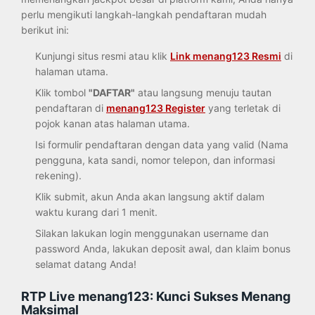
perlu mengikuti langkah-langkah pendaftaran mudah
berikut ini:
Kunjungi situs resmi atau klik
Link menang123 Resmi
di
halaman utama.
Klik tombol
"DAFTAR"
atau langsung menuju tautan
pendaftaran di
menang123 Register
yang terletak di
pojok kanan atas halaman utama.
Isi formulir pendaftaran dengan data yang valid (Nama
pengguna, kata sandi, nomor telepon, dan informasi
rekening).
Klik submit, akun Anda akan langsung aktif dalam
waktu kurang dari 1 menit.
Silakan lakukan login menggunakan username dan
password Anda, lakukan deposit awal, dan klaim bonus
selamat datang Anda!
RTP Live menang123: Kunci Sukses Menang
Maksimal