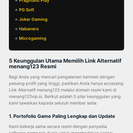
⭐
Pragmatic Play
⭐
PG Soft
⭐
Joker Gaming
⭐
Habanero
⭐
Microgaming
5 Keunggulan Utama Memilih Link Alternatif
menang123 Resmi
Bagi Anda yang mencari pengalaman bermain dengan
peluang profit yang tinggi, pastikan Anda hanya accessing
Link Alternatif menang123 melalui domain resmi kami di
menang123vip.io. Berikut adalah 5 pilar keunggulan yang
kami tawarkan kepada seluruh member setia:
1. Portofolio Game Paling Lengkap dan Update
Kami bekerja sama secara resmi dengan penyedia
software game top dunia untuk menghadirkan variasi