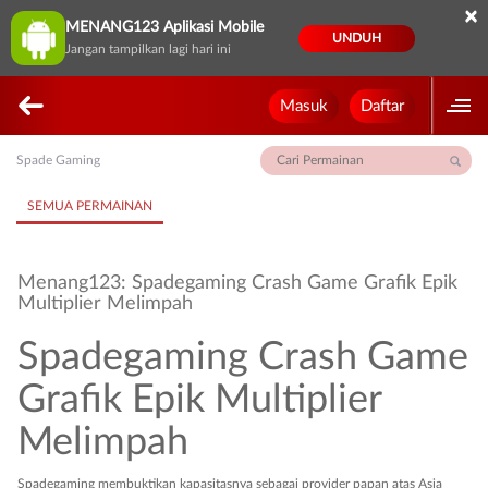
×
MENANG123 Aplikasi Mobile
UNDUH
Jangan tampilkan lagi hari ini
Masuk
Daftar
Spade Gaming
SEMUA PERMAINAN
Menang123: Spadegaming Crash Game Grafik Epik
Multiplier Melimpah
Spadegaming Crash Game
Grafik Epik Multiplier
Melimpah
Spadegaming membuktikan kapasitasnya sebagai provider papan atas Asia