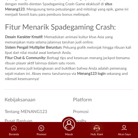
dengan merilis deretan Spadegaming Crash Game eksklusif di
situs
Menang123
. Mengusung tema petualangan and mitologi yang epik, game ini
menjadi favorit baru para pemburu bonus melimpah.
Fitur Menarik Spadegaming Crash:
Desain Karakter Kreatif:
Memadukan animasi kultur khas Asia yang
memanjakan mata selama jalannya taruhan judi online.
Sistem Pengali Multiplier Beruntun:
Peluang grafik melonjak hingga ribuan kali
lipat dari nilai modal awal bertaruh Anda.
Fitur Chat & Community:
Berbagi tips and keseruan menang jackpot bersama
ribuan player aktif lainnya dalam satu room.
Kuasai arena judi ketangkasan and buktikan bahwa Anda adalah pemenang
sejati malam ini. Akses menu taruhannya via
Menang123 login
sekarang and
nikmati keseruannya!
Kebijaksanaan
Platform
Tentang MENANG123
Promosi
Pusat Bantuan
Loyalty
Responsible Gambling
Referral
Beranda
Promosi
Masuk
Hub. Kami
Akun Saya