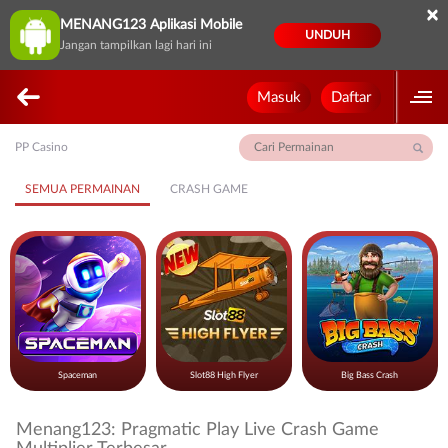
×
MENANG123 Aplikasi Mobile
UNDUH
Jangan tampilkan lagi hari ini
Masuk
Daftar
PP Casino
SEMUA PERMAINAN
CRASH GAME
Spaceman
Slot88 High Flyer
Big Bass Crash
Menang123: Pragmatic Play Live Crash Game