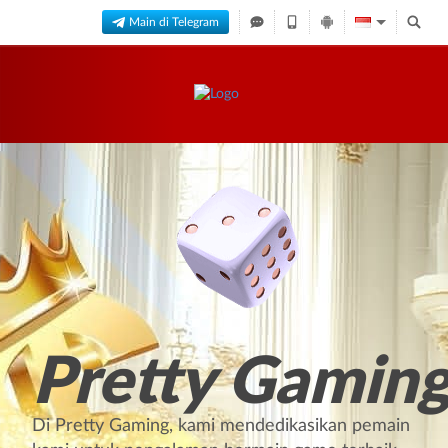
Main di Telegram
Pretty Gamin
Di Pretty Gaming, kami mendedikasikan pemain