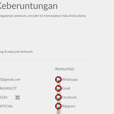
 Keberuntungan
engalaman premium, provider ini memanjakan mata Anda selama
 di meja judi terfavorit.
Komunitas
3@gmail.com
Whatsapp
RAJASLOT
Email
3226
Facebook
FFICIAL
Telegram