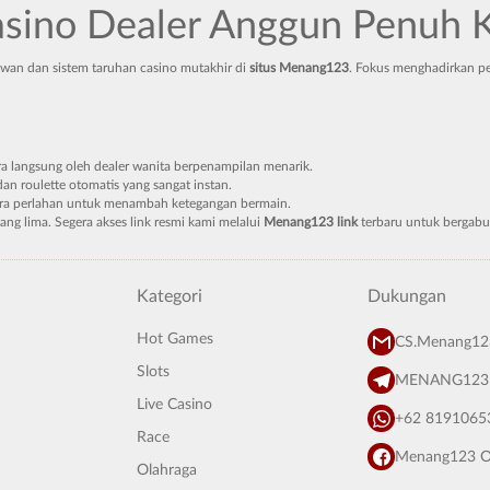
Casino Dealer Anggun Penuh
wan dan sistem taruhan casino mutakhir di
situs Menang123
. Fokus menghadirkan p
ra langsung oleh dealer wanita berpenampilan menarik.
an roulette otomatis yang sangat instan.
ara perlahan untuk menambah ketegangan bermain.
g lima. Segera akses link resmi kami melalui
Menang123 link
terbaru untuk bergabung
Kategori
Dukungan
Hot Games
CS.Menang12
Slots
MENANG123
Live Casino
+62 8191065
Race
Menang123 O
Olahraga