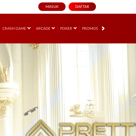
MASUK
DAFTAR
PROMOSI
CRASH GAME
ARCADE
POKER