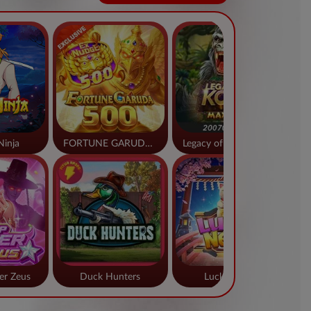
Ninja
FORTUNE GARUDA 500
Legacy of Kong Maxways
er Zeus
Duck Hunters
Lucky Neko
C