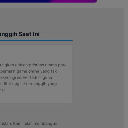
nggih Saat Ini
ungkan adalah prioritas utama para
bermain game online yang tak
knologi server terkini guna
n fitur engine tercanggih yang
al.
a instan. Kami telah membangun