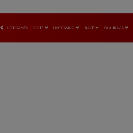
HOT GAMES
SLOTS
LIVE CASINO
RACE
OLAHRAGA