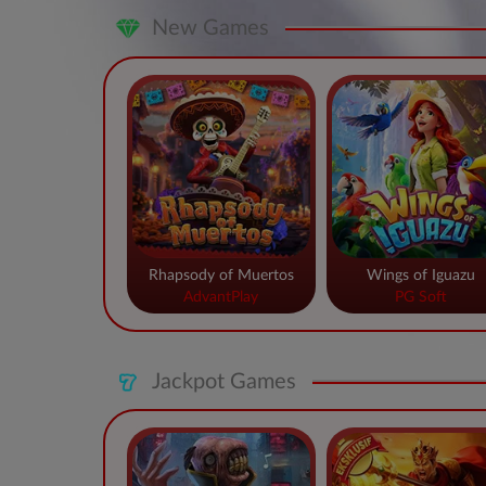
New Games
Rhapsody of Muertos
Wings of Iguazu
AdvantPlay
PG Soft
Jackpot Games