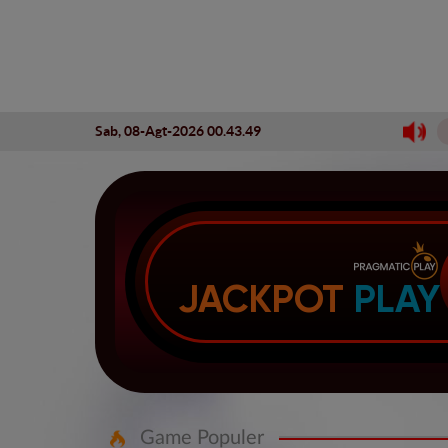
Sab, 08-Agt-2026 00.43.49
Pemeliharaan Terjadwal: PP Virtual Sports pada 30-Jun-2026 dari 14.
JACKPOT
PLAY
Game Populer