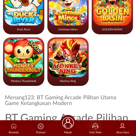
Duck River
Christmas Mines
GOLDEN BASIN
Monkey Thunderbolt
Monkey King
Menang123: BT Gaming Arcade Pilihan Utama
Game Ketangkasan Modern
BT Gaming Arcade Pilihan
Utama Game
Beranda
Promosi
Masuk
Hub. Kami
Akun Saya