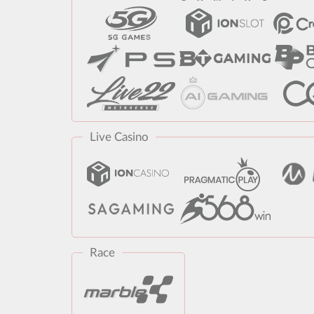
Live Casino
Race