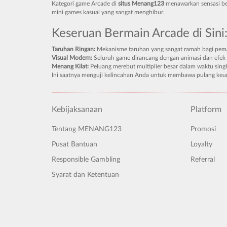
Kategori game Arcade di
situs Menang123
menawarkan sensasi ber
mini games kasual yang sangat menghibur.
Keseruan Bermain Arcade di Sini
Taruhan Ringan:
Mekanisme taruhan yang sangat ramah bagi pem
Visual Modern:
Seluruh game dirancang dengan animasi dan efek su
Menang Kilat:
Peluang merebut multiplier besar dalam waktu singka
Ini saatnya menguji kelincahan Anda untuk membawa pulang keunt
Kebijaksanaan
Platform
Tentang MENANG123
Promosi
Pusat Bantuan
Loyalty
Responsible Gambling
Referral
Syarat dan Ketentuan