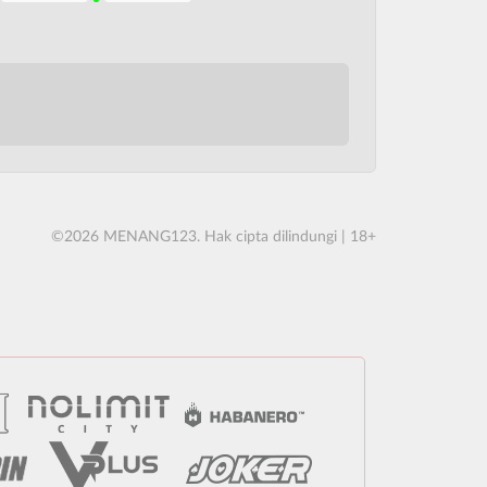
©2026 MENANG123. Hak cipta dilindungi | 18+