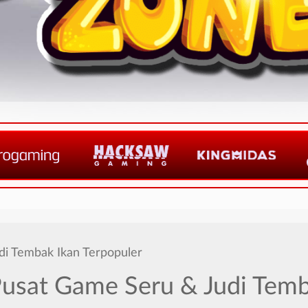
i Tembak Ikan Terpopuler
sat Game Seru & Judi Temb