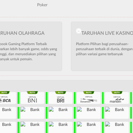
Poker
ARUHAN OLAHRAGA
TARUHAN LIVE KASIN
book Gaming Platform Terbaik
Platform Pilihan bagi perusahaan-
rkan lebih banyak game, odds yang
perusahaan terbaik di dunia, dengan
tinggi, dan menyediakan pilihan yang
pilihan variasi game terbanyak
banyak untuk pemain.