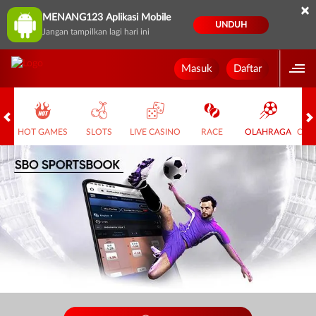
×
MENANG123 Aplikasi Mobile
UNDUH
Jangan tampilkan lagi hari ini
Masuk
Daftar
HOT GAMES
SLOTS
LIVE CASINO
RACE
OLAHRAGA
CRA