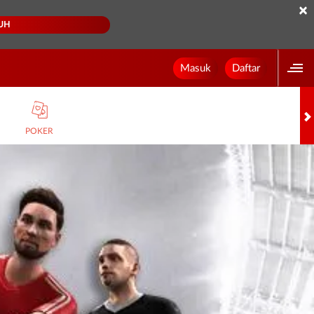
×
UH
Masuk
Daftar
POKER