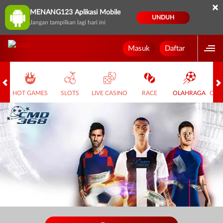
×
MENANG123 Aplikasi Mobile
UNDUH
Jangan tampilkan lagi hari ini
Masuk
Daftar
HOT GAMES
SLOTS
LIVE CASINO
RACE
OLAHRAGA
CRA