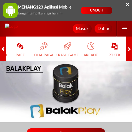
×
MENANG123 Aplikasi Mobile
UNDUH
Jangan tampilkan lagi hari ini
Masuk
Daftar
SINO
RACE
OLAHRAGA
CRASH GAME
ARCADE
POKER