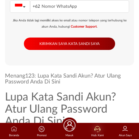
+62
Jika Anda tidak lagi memiliki akses ke email atau nomor telepon yang terhubung ke
akun Anda, hubungi
Customer Support
.
Menang123: Lupa Kata Sandi Akun? Atur Ulang
Password Anda Di Sini
Lupa Kata Sandi Akun?
Atur Ulang Password
Anda Di Sini
Halaman pemulihan kata sandi resmi ini disediakan khusus untuk membantu
Beranda
Promosi
Masuk
Hub. Kami
Akun Saya
Anda mengamankan kembali akses ke akun
Menang123
yang bermasalah.