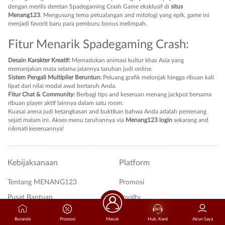
dengan merilis deretan Spadegaming Crash Game eksklusif di
situs
Menang123
. Mengusung tema petualangan and mitologi yang epik, game ini
menjadi favorit baru para pemburu bonus melimpah.
Fitur Menarik Spadegaming Crash:
Desain Karakter Kreatif:
Memadukan animasi kultur khas Asia yang
memanjakan mata selama jalannya taruhan judi online.
Sistem Pengali Multiplier Beruntun:
Peluang grafik melonjak hingga ribuan kali
lipat dari nilai modal awal bertaruh Anda.
Fitur Chat & Community:
Berbagi tips and keseruan menang jackpot bersama
ribuan player aktif lainnya dalam satu room.
Kuasai arena judi ketangkasan and buktikan bahwa Anda adalah pemenang
sejati malam ini. Akses menu taruhannya via
Menang123 login
sekarang and
nikmati keseruannya!
Kebijaksanaan
Platform
Tentang MENANG123
Promosi
Pusat Bantuan
Loyalty
Responsible Gambling
Referral
Beranda
Promosi
Masuk
Hub. Kami
Akun Saya