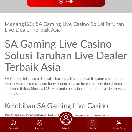
MAIN
Menang123: SA Gaming Live Casino Solusi Taruhan
Live Dealer Terbaik Asia
SA Gaming Live Casino
Solusi Taruhan Live Dealer
Terbaik Asia
SA Gaming telah lama dikenal sebagai salah satu penyedia game kasino online
terbaik yang memenangkan banyak penghargaan bergengsi, kini dapat Anda
mainkan di
situs Menang123
. Menjamin pengalaman bertaruh live dealer yang
luar biasa.
Kelebihan SA Gaming Live Casino:
Penghargaan Internasional:
Terbukti sebagai pengembang live casino
terpercaya dengan standar operasional terbaik di Asia.
Fitur Live Chat & Support:
Layanan interaksi real-time di dalam room yang
Beranda
Promosi
Masuk
Hub. Kami
Akun Saya
memastikan kenyamanan bermain Anda.