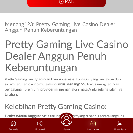
MAIN
Menang123: Pretty Gaming Live Casino Dealer
Anggun Penuh Keberuntungan
Pretty Gaming Live Casino
Dealer Anggun Penuh
Keberuntungan
Pretty Gaming menghadirkan kombinasi estetika visual yang menawan dan
sistem taruhan casino mutakhir di
situs Menang123
. Fokus menghadirkan
pengalaman premium, provider ini memanjakan mata Anda selama jalannya
taruhan.
Kelebihan Pretty Gaming Casino:
Dealer Wanita Anggun:
Meja taruhan eksklusif yang dipandu secara langsung
oleh dealer wanita berpenampilan menarik.
Sistem Pembayaran Cepat:
Kalkulasi chips kemenangan baccarat dan roulette
Beranda
Promosi
Masuk
Hub. Kami
Akun Saya
otomatis yang sangat instan.