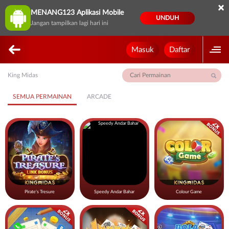
×
MENANG123 Aplikasi Mobile
UNDUH
Jangan tampilkan lagi hari ini
Masuk
Daftar
King Midas
SEMUA PERMAINAN
ARCADE
Pirate's Tresure
Speedy Andar Bahar
Colour Game