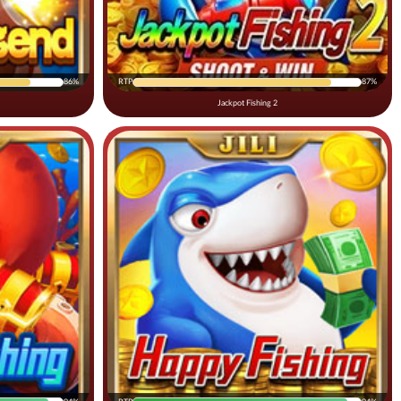
86%
RTP
87%
Jackpot Fishing 2