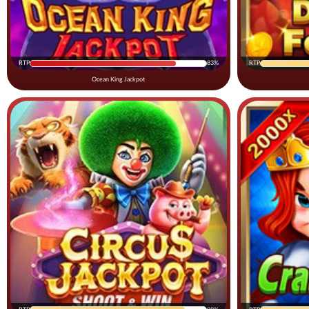
RTP
83%
RTP
Ocean King Jackpot