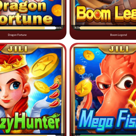
86%
RTP
Dragon Fortune
Boom Legend