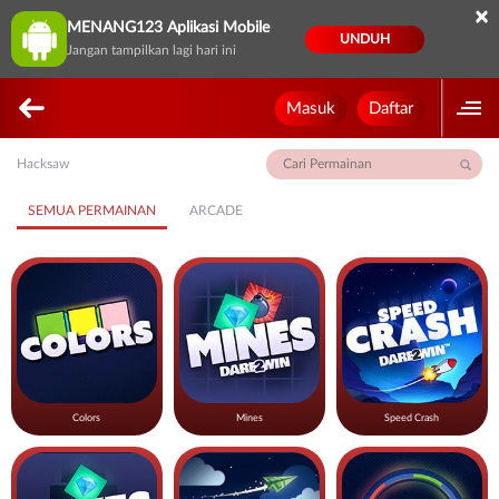
×
MENANG123 Aplikasi Mobile
UNDUH
Jangan tampilkan lagi hari ini
Masuk
Daftar
Hacksaw
SEMUA PERMAINAN
ARCADE
Colors
Mines
Speed Crash